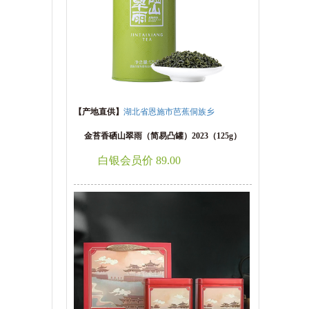
【产地直供】
湖北省恩施市芭蕉侗族乡
金苔香硒山翠雨（简易凸罐）2023（125g）
白银会员价 89.00