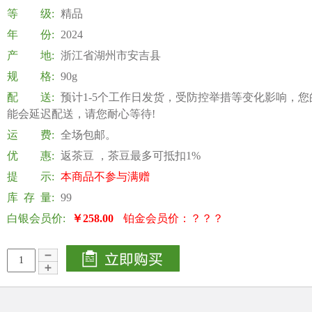
等 级:
精品
年 份:
2024
产 地:
浙江省湖州市安吉县
规 格:
90g
配 送:
预计1-5个工作日发货，受防控举措等变化影响，您
能会延迟配送，请您耐心等待!
运 费:
全场包邮。
优 惠:
返茶豆 ，茶豆最多可抵扣1%
提 示:
本商品不参与满赠
库 存 量:
99
白银会员价:
￥258.00
铂金会员价：？？？