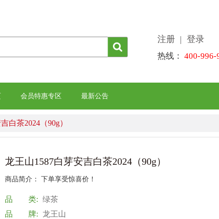
注册
| 登录
热线：
400-996-
页
会员特惠专区
最新公告
吉白茶2024（90g）
龙王山1587白芽安吉白茶2024（90g）
商品简介： 下单享受惊喜价！
品 类:
绿茶
品 牌:
龙王山