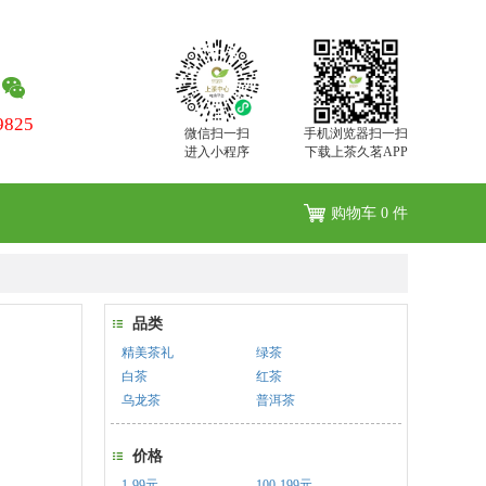
9825
微信扫一扫
手机浏览器扫一扫
进入小程序
下载上茶久茗APP
购物车
0
件
品类
精美茶礼
绿茶
白茶
红茶
乌龙茶
普洱茶
价格
1-99元
100-199元