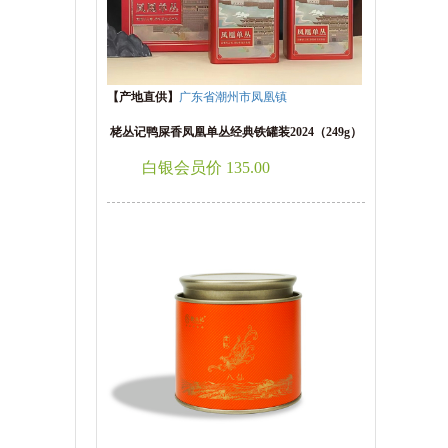
【产地直供】
广东省潮州市凤凰镇
栳丛记鸭屎香凤凰单丛经典铁罐装2024（249g）
白银会员价 135.00