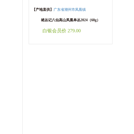
【产地直供】
广东省潮州市凤凰镇
栳丛记八仙高山凤凰单丛2024（60g）
白银会员价 279.00