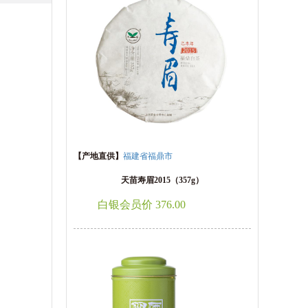
【产地直供】
福建省福鼎市
天苗寿眉2015（357g）
白银会员价 376.00