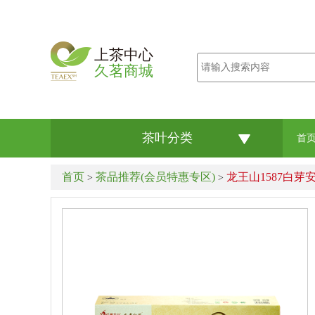
上茶中心
久茗商城
茶叶分类
首
首页
茶品推荐(会员特惠专区)
龙王山1587白芽安
>
>