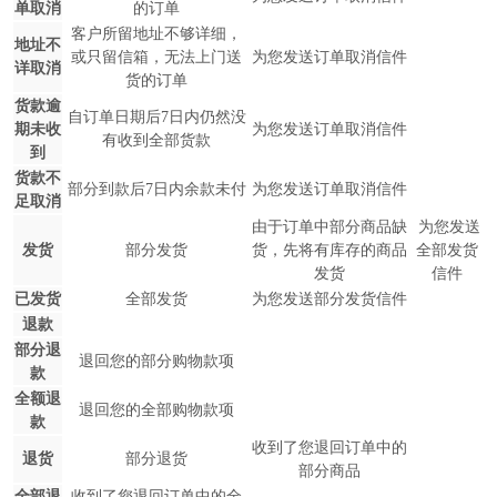
单取消
的订单
客户所留地址不够详细，
地址不
或只留信箱，无法上门送
为您发送订单取消信件
详取消
货的订单
货款逾
自订单日期后7日内仍然没
期未收
为您发送订单取消信件
有收到全部货款
到
货款不
部分到款后7日内余款未付
为您发送订单取消信件
足取消
由于订单中部分商品缺
为您发送
发货
部分发货
货，先将有库存的商品
全部发货
发货
信件
已发货
全部发货
为您发送部分发货信件
退款
部分退
退回您的部分购物款项
款
全额退
退回您的全部购物款项
款
收到了您退回订单中的
退货
部分退货
部分商品
全部退
收到了您退回订单中的全