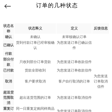
订单的几种状态
状态名
状态释义
定义
反馈信息
称
确认
未确认
未审核确认订单
货到付款订单已经审核确
为您发送订单已确认信
已确认
认
件
付款
部分付
只收到部分订单货款
为您发送订单收款信件
款
已付款
货款全部收到
为您发送订单收款信件
为您发送
取消
客户要求取消
客户自行取消的订单
订单取消
信件
超送货
范围取
超出送货范围的订单
为您发送订单取消信件
消
重复订
同一日重复定购同样商品
为您发送订单取消信件